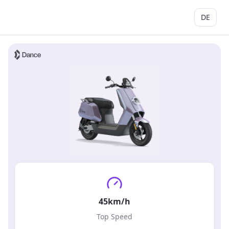
DE
7 hours
Charging Time