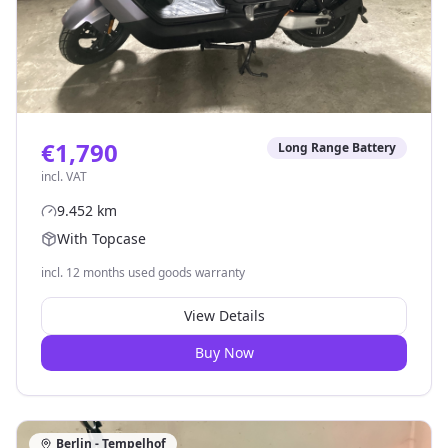
€1,790
Long Range Battery
incl. VAT
9.452
km
With Topcase
incl. 12 months used goods warranty
View Details
Buy Now
Berlin - Tempelhof