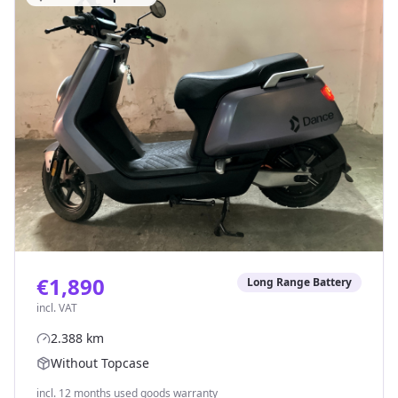
€1,890
Long Range Battery
incl. VAT
2.388
km
Without Topcase
incl. 12 months used goods warranty