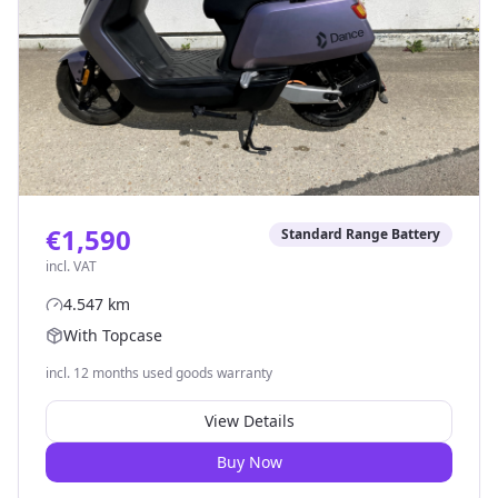
€1,590
Standard Range Battery
incl. VAT
4.547
km
With Topcase
incl. 12 months used goods warranty
View Details
Buy Now